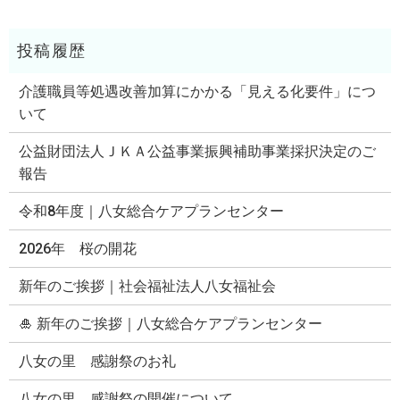
介護職員等処遇改善加算にかかる「見える化要件」につ
いて
公益財団法人ＪＫＡ公益事業振興補助事業採択決定のご
報告
令和8年度｜八女総合ケアプランセンター
2026年 桜の開花
新年のご挨拶｜社会福祉法人八女福祉会
🎍 新年のご挨拶｜八女総合ケアプランセンター
八女の里 感謝祭のお礼
八女の里 感謝祭の開催について