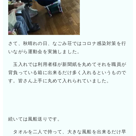
さて、秋晴れの日、なごみ荘ではコロナ感染対策を行
いながら運動会を実施しました。
玉入れでは利用者様が新聞紙を丸めてそれを職員が
背負っている箱に出来るだけ多く入れるというもので
す。皆さん上手に丸めて入れられていました。
続いては風船送りです。
タオルを二人で持って、大きな風船を出来るだけ早