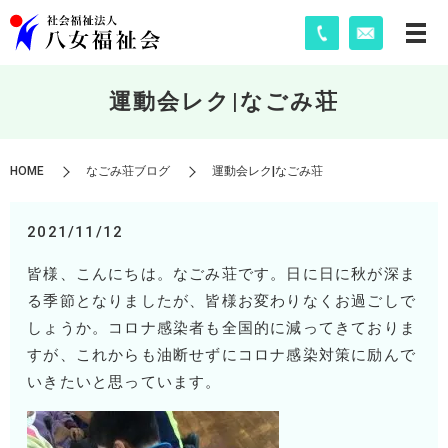
運動会レク|なごみ荘
HOME
なごみ荘ブログ
運動会レク|なごみ荘
2021/11/12
皆様、こんにちは。なごみ荘です。日に日に秋が深ま
る季節となりましたが、皆様お変わりなくお過ごしで
しょうか。コロナ感染者も全国的に減ってきておりま
すが、これからも油断せずにコロナ感染対策に励んで
いきたいと思っています。