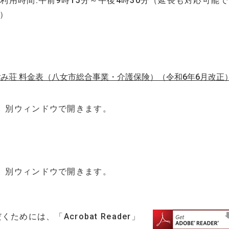
利用時間:午前9時15分～午後4時30分（延長も対応可能で
）
み荘 料金表（八女市総合事業・介護保険）（令和6年6月改正
。別ウィンドウで開きます。
。別ウィンドウで開きます。
めには、「Acrobat Reader」