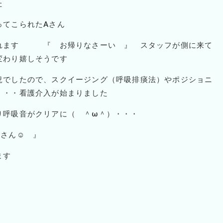
た
ってこられた
A
さん
られます 『 お帰りなさーい 』 スタッフが側に来て
変わり嬉しそうです
況でしたので、スクイージング（呼吸排痰法）やポジショニ
・・・看護介入が始まりました
り呼吸音がクリアに（ ＾ω＾）・・・
A
さん☺ 』
ます