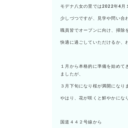
モデナ八女の里では
2022
年
4
月
少しづつですが、見学や問い合
職員皆でオープンに向け、掃除
快適に過ごしていただけるか、
１月から本格的に準備を始めて
ましたが、
３月下旬になり桜が満開になり
やはり、花が咲くと鮮やかにな
国道４４２号線から