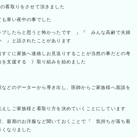
様の看取りをさせて頂きました
ても寒い夜中の事でした
ップしたらと思うと怖かったです 』『 みんな高齢で夫婦
い 』と話されたことがあります
はすぐに家族へ連絡しお見送りすることが当然の事だとの考
向を支援する 》取り組みを始めました
重などのデーターから導き出し、医師からご家族様へ面談を
伝えしご家族様と看取り方を決めていくことにしています
択、最期のお洋服など聞いておくことで『 気持ちが落ち着
多くなりました