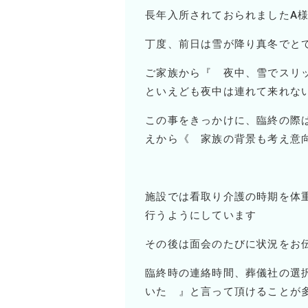
長年入所されておられました
A
丁度、前日は雪が降り真冬でと
ご家族から『 夜中、雪でスリ
といえども夜中は連れて来れな
この事をきっかけに、臨終の際
えから《 家族の背景も考え意
施設では看取り介護の時期を体
行うようにしています
その後は面会のたびに状況をお
臨終時の連絡時間、葬儀社の選
いた 』と言って頂けることが