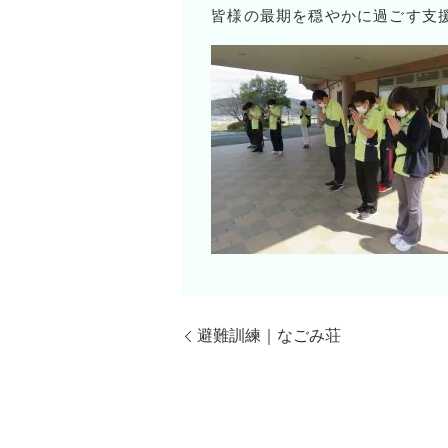
皆様の最期を穏やかに過ごす支
避難訓練｜なごみ荘