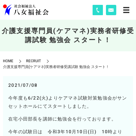
介護支援専門員(ケアマネ)実務者研修受
講試験 勉強会 スタート！
HOME
RECRUIT
介護支援専門員(ケアマネ)実務者研修受講試験 勉強会 スタート！
2021/07/08
今年度も6/22(
火
)
よりケアマネ試験対策勉強会がサン
セットホールにてスタートしました。
在宅小田部長を講師に勉強会を行っております。
今年の試験日は 令和
3
年
10
月
10
日
(
日
)
10
時より